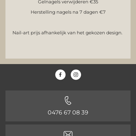
Gelnagels verwijderen €35
Herstelling nagels na 7 dagen €7
Nail-art prijs afhankelijk van het gekozen design.
0476 67 08 39