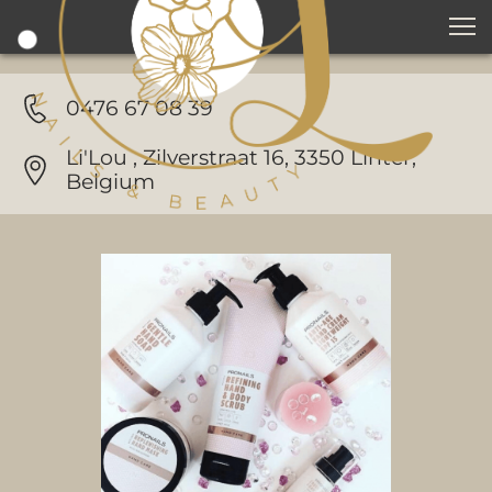
0476 67 08 39
Li'Lou , Zilverstraat 16, 3350 Linter, 
Belgium